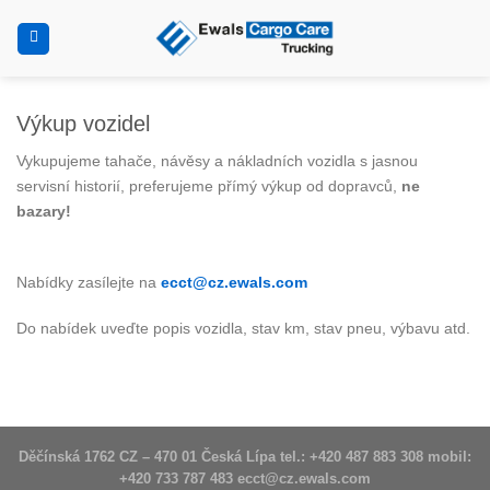
Přeskočit
na
obsah
Výkup vozidel
Vykupujeme tahače, návěsy a nákladních vozidla s jasnou
servisní historií, preferujeme přímý výkup od dopravců,
ne
bazary!
Nabídky zasílejte na
ecct@cz.ewals.com
Do nabídek uveďte popis vozidla, stav km, stav pneu, výbavu atd.
Děčínská 1762 CZ – 470 01 Česká Lípa tel.: +420 487 883 308 mobil:
+420 733 787 483
ecct@cz.ewals.com